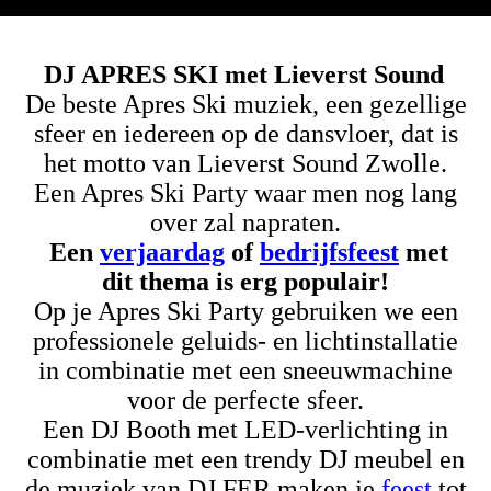
DJ APRES SKI met Lieverst Sound
De beste Apres Ski muziek, een gezellige
sfeer en iedereen op de dansvloer, dat is
het motto van Lieverst Sound Zwolle.
Een Apres Ski Party waar men nog lang
over zal napraten.
Een
verjaardag
of
bedrijfsfeest
met
dit thema is erg populair!
Op je Apres Ski Party gebruiken we een
professionele geluids- en lichtinstalla
ti
e
in combinatie met een sneeuwmachine
voor de perfecte sfeer.
Een DJ Booth met LED-verlichting in
combinatie met een trendy DJ meubel en
de muziek van DJ FER maken je
feest
tot